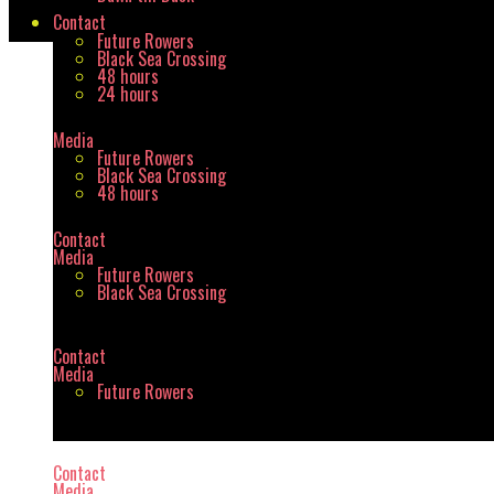
Contact
Future Rowers
Black Sea Crossing
48 hours
Hai în barcă!
24 hours
Media
Future Rowers
Black Sea Crossing
48 hours
Home
/
Hai în barcă!
Contact
Media
Future Rowers
Black Sea Crossing
Contact
Media
Future Rowers
Contact
Media